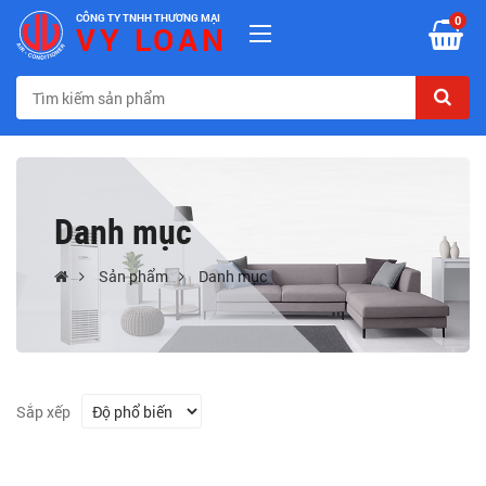
CÔNG TY TNHH THƯƠNG MẠI
0
VY LOAN
Danh mục
Sản phẩm
Danh mục
Sắp xếp