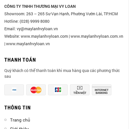
CÔNG TY TNHH THƯƠNG MẠI VY LOAN
Showroom: 263 – 265 Sư Vạn Hạnh, Phường Vườn Lài, TP.HCM
Hotline: (028) 9999 8080
Email: vy@maylanhvyloan.vn
Website: www.maylanhvyloan.com | www.maylanhvyloan.com.vn
| www.maylanhvyloan.vn
THANH TOÁN
Quý khách có thể thanh toán khi mua hàng qua các phương thức
sau
INTERNET
TIỀN MẶT
BANKING
THÔNG TIN
Trang chủ
Giới thiệu