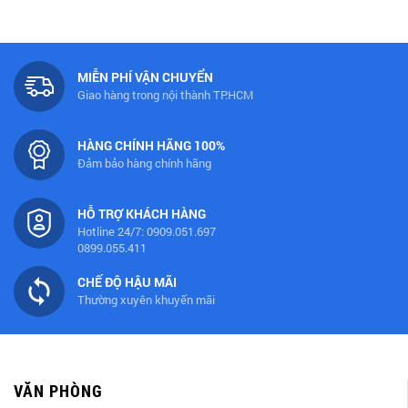
MIỄN PHÍ VẬN CHUYỂN
Giao hàng trong nội thành TP.HCM
HÀNG CHÍNH HÃNG 100%
Đảm bảo hàng chính hãng
HỖ TRỢ KHÁCH HÀNG
Hotline 24/7: 0909.051.697
0899.055.411
CHẾ ĐỘ HẬU MÃI
Thường xuyên khuyến mãi
VĂN PHÒNG