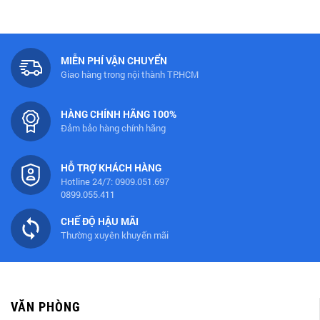
MIỄN PHÍ VẬN CHUYỂN
Giao hàng trong nội thành TP.HCM
HÀNG CHÍNH HÃNG 100%
Đảm bảo hàng chính hãng
HỖ TRỢ KHÁCH HÀNG
Hotline 24/7: 0909.051.697
0899.055.411
CHẾ ĐỘ HẬU MÃI
Thường xuyên khuyến mãi
VĂN PHÒNG