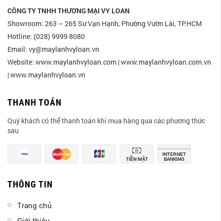
CÔNG TY TNHH THƯƠNG MẠI VY LOAN
Showroom: 263 – 265 Sư Vạn Hạnh, Phường Vườn Lài, TP.HCM
Hotline: (028) 9999 8080
Email: vy@maylanhvyloan.vn
Website: www.maylanhvyloan.com | www.maylanhvyloan.com.vn
| www.maylanhvyloan.vn
THANH TOÁN
Quý khách có thể thanh toán khi mua hàng qua các phương thức
sau
INTERNET
TIỀN MẶT
BANKING
THÔNG TIN
Trang chủ
Giới thiệu