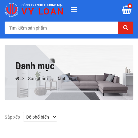
CÔNG TY TNHH THƯƠNG MẠI
0
VY LOAN
Danh mục
Sản phẩm
Danh mục
Sắp xếp