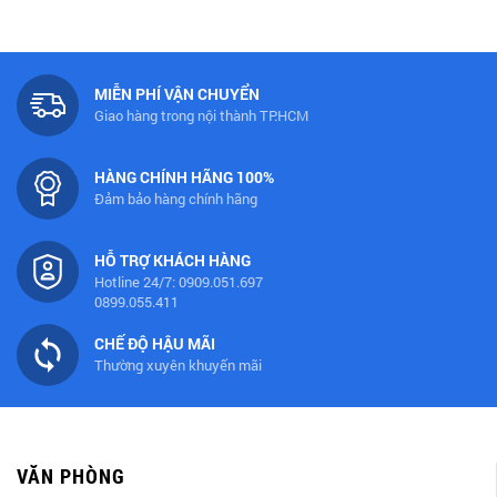
MIỄN PHÍ VẬN CHUYỂN
Giao hàng trong nội thành TP.HCM
HÀNG CHÍNH HÃNG 100%
Đảm bảo hàng chính hãng
HỖ TRỢ KHÁCH HÀNG
Hotline 24/7: 0909.051.697
0899.055.411
CHẾ ĐỘ HẬU MÃI
Thường xuyên khuyến mãi
VĂN PHÒNG