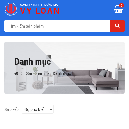
CÔNG TY TNHH THƯƠNG MẠI
0
VY LOAN
Danh mục
Sản phẩm
Danh mục
Sắp xếp