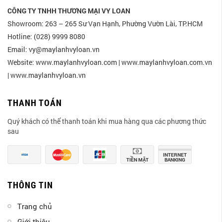
CÔNG TY TNHH THƯƠNG MẠI VY LOAN
Showroom: 263 – 265 Sư Vạn Hạnh, Phường Vườn Lài, TP.HCM
Hotline: (028) 9999 8080
Email: vy@maylanhvyloan.vn
Website: www.maylanhvyloan.com | www.maylanhvyloan.com.vn
| www.maylanhvyloan.vn
THANH TOÁN
Quý khách có thể thanh toán khi mua hàng qua các phương thức
sau
INTERNET
TIỀN MẶT
BANKING
THÔNG TIN
Trang chủ
Giới thiệu