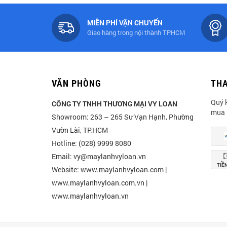
MIỄN PHÍ VẬN CHUYỂN
Giao hàng trong nội thành TP.HCM
VĂN PHÒNG
TH
Quý 
CÔNG TY TNHH THƯƠNG MẠI VY LOAN
mua 
Showroom: 263 – 265 Sư Vạn Hạnh, Phường
Vườn Lài, TP.HCM
Hotline: (028) 9999 8080
Email: vy@maylanhvyloan.vn
TIỀ
Website: www.maylanhvyloan.com |
www.maylanhvyloan.com.vn |
www.maylanhvyloan.vn