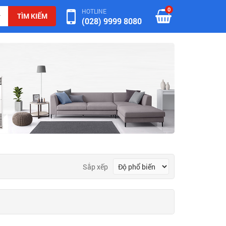
0
HOTLINE
TÌM KIẾM
(028) 9999 8080
Sắp xếp