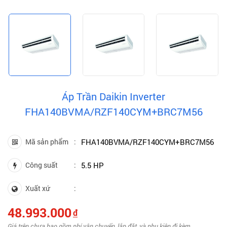
Áp Trần Daikin Inverter
FHA140BVMA/RZF140CYM+BRC7M56
Mã sản phẩm
FHA140BVMA/RZF140CYM+BRC7M56
Công suất
5.5 HP
Xuất xứ
48.993.000
đ
Giá trên chưa bao gồm phí vận chuyển, lắp đặt, và phụ kiện đi kèm.