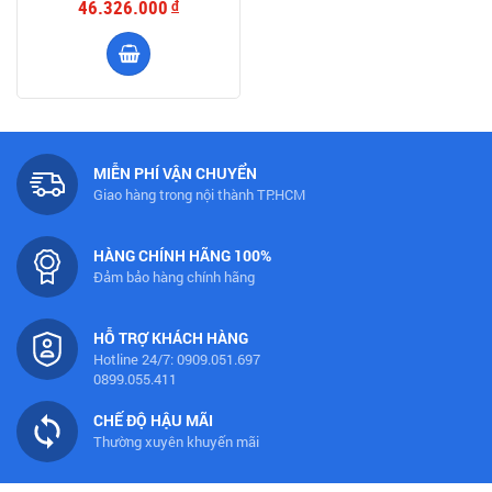
46.326.000
đ
MIỄN PHÍ VẬN CHUYỂN
Giao hàng trong nội thành TP.HCM
HÀNG CHÍNH HÃNG 100%
Đảm bảo hàng chính hãng
HỖ TRỢ KHÁCH HÀNG
Hotline 24/7: 0909.051.697
0899.055.411
CHẾ ĐỘ HẬU MÃI
Thường xuyên khuyến mãi