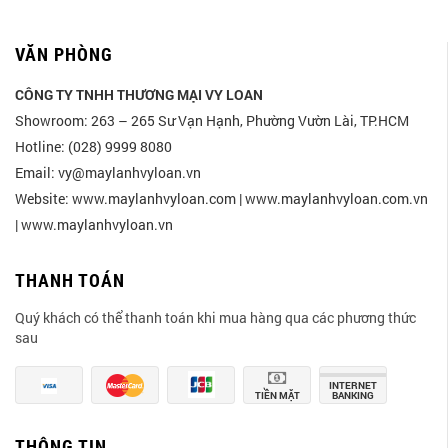
VĂN PHÒNG
CÔNG TY TNHH THƯƠNG MẠI VY LOAN
Showroom: 263 – 265 Sư Vạn Hạnh, Phường Vườn Lài, TP.HCM
Hotline: (028) 9999 8080
Email: vy@maylanhvyloan.vn
Website: www.maylanhvyloan.com | www.maylanhvyloan.com.vn
| www.maylanhvyloan.vn
THANH TOÁN
Quý khách có thể thanh toán khi mua hàng qua các phương thức
sau
INTERNET
TIỀN MẶT
BANKING
THÔNG TIN