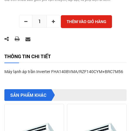
THÊM VÀO GIỎ HÀNG
THÔNG TIN CHI TIẾT
Máy lạnh áp trần Inverter FHA140BVMA/RZF140CYM+BRC7M56
SẢN PHẨM KHÁC